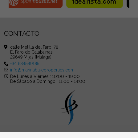
CONTACTO
calle Melilla del Faro, 78
El Faro de Calaburras
29649 Mijas (Málaga)
+34 634549185
info@marinablueproperties.com
De Lunes a Viernes : 10:00 - 19:00
De Sábado a Domingo : 11:00 - 14:00