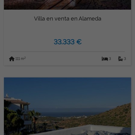
Villa en venta en Alameda
33.333 €
2
111 m
3
3