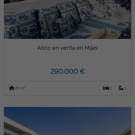
Ático en venta en Mijas
290.000 €
2
65 m
1
1