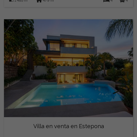
1.485 m
479 m
4
4
Villa en venta en Estepona