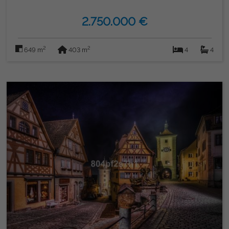
2.750.000 €
2
2
649 m
403 m
4
4