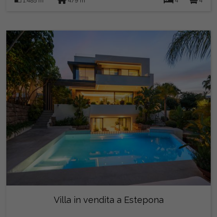
1.485 m
479 m
4
4
Villa in vendita a Estepona