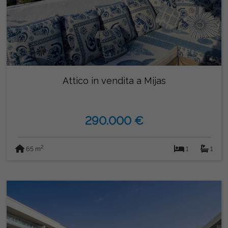
Attico in vendita a Mijas
290.000 €
2
65 m
1
1