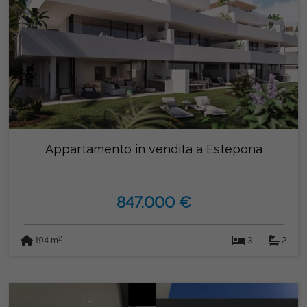
Appartamento in vendita a Estepona
847.000 €
2
194 m
3
2