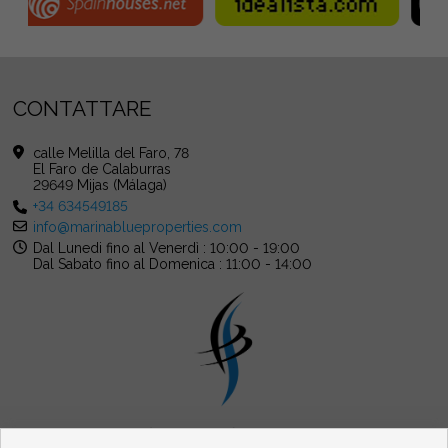
CONTATTARE
calle Melilla del Faro, 78
El Faro de Calaburras
29649 Mijas (Málaga)
+34 634549185
info@marinablueproperties.com
Dal Lunedi fino al Venerdì : 10:00 - 19:00
Dal Sabato fino al Domenica : 11:00 - 14:00