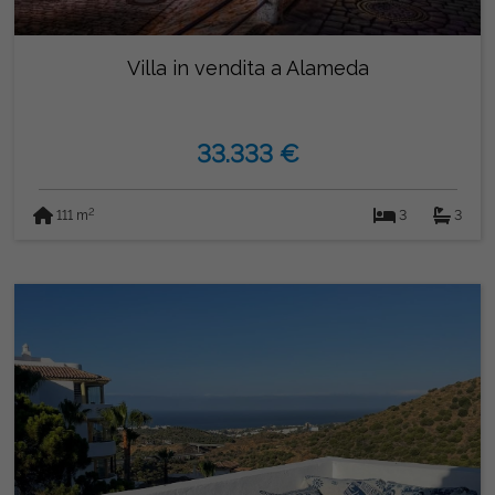
Villa in vendita a Alameda
33.333 €
2
111 m
3
3