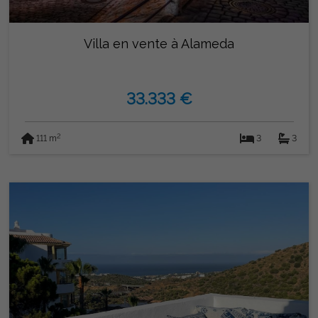
Villa en vente à Alameda
33.333 €
2
111 m
3
3