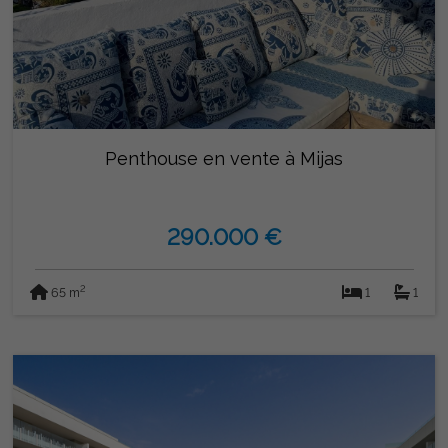
Penthouse en vente à Mijas
290.000 €
2
65 m
1
1