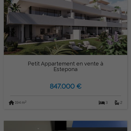
Petit Appartement en vente à
Estepona
847.000 €
2
194 m
3
2