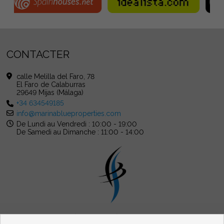
CONTACTER
calle Melilla del Faro, 78
El Faro de Calaburras
29649 Mijas (Málaga)
+34 634549185
info@marinablueproperties.com
De Lundi au Vendredi : 10:00 - 19:00
De Samedi au Dimanche : 11:00 - 14:00