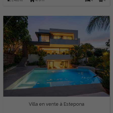
1.485 m
479 m
4
4
Villa en vente à Estepona