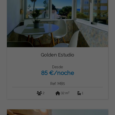
Golden Estudio
Desde
85 €/noche
Ref: MB5
2
2
32 m
1