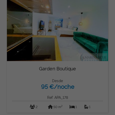
Garden Boutique
Desde
95 €/noche
Ref: APA_178
2
2
50 m
1
1