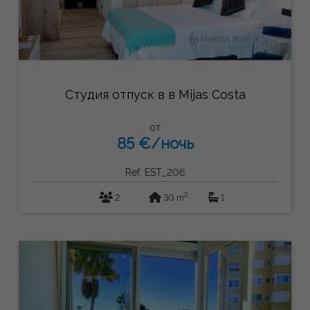
Студия отпуск в в Mijas Costa
от
85 €/ночь
Ref: EST_206
2
2
30 m
1