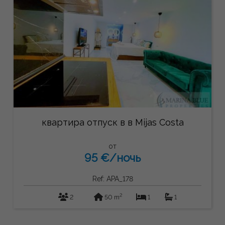
квартира отпуск в в Mijas Costa
от
95 €/ночь
Ref: APA_178
2
2
50 m
1
1