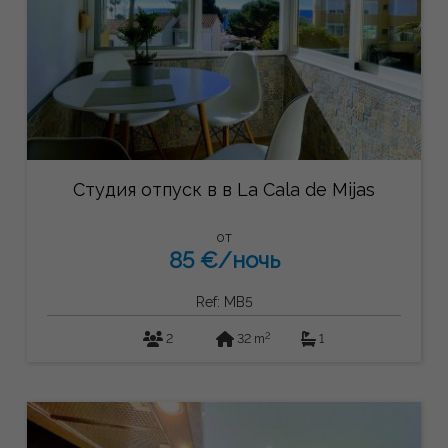
Студия отпуск в в La Cala de Mijas
от
85 €/ночь
Ref: MB5
2
2
32 m
1