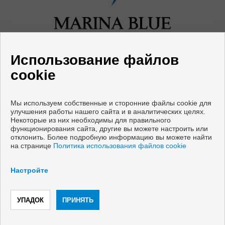
Использование файлов
cookie
Мы используем собственные и сторонние файлы cookie для
улучшения работы нашего сайта и в аналитических целях.
Квартиры и дома на продажу в Mijas
Некоторые из них необходимы для правильного
функционирования сайта, другие вы можете настроить или
отклонить. Более подробную информацию вы можете найти
Copyright © 2026 Marina Blue Properties. |
Официальное
на странице
Политика использования файлов cookie
Уведомление
|
политику конфиденциальности
|
Cookies
policy
Настройте
Разработка
Inmoenter