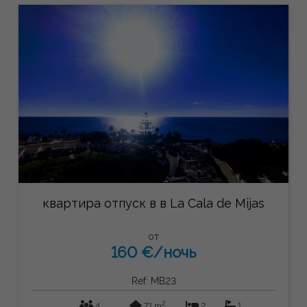
квартира отпуск в в La Cala de Mijas
от
160 €/ночь
Ref: MB23
2
4
71 m
2
1