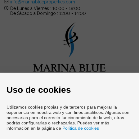
info@marinablueproperties.com
De Lunes a Viernes : 10:00 - 19:00
De Sábado a Domingo : 11:00 - 14:00
Uso de cookies
Utilizamos cookies propias y de terceros para mejorar la
experiencia en nuestra web y con fines analíticos. Algunas son
necesarias para el correcto funcionamiento de la web, otras
Pisos y casas en venta en Mijas
podrás configurarlas o rechazarlas. Puedes ver más
información en la página de
Política de cookies
Copyright © 2026 Marina Blue Properties. |
Aviso Legal
|
Política