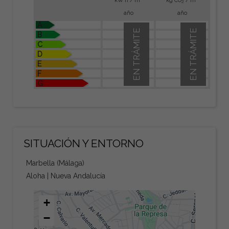
2
año
año
A
EN TRÁMITE
EN TRÁMITE
B
C
D
E
F
G
SITUACIÓN Y ENTORNO
Marbella (Málaga)
Aloha | Nueva Andalucía
+
−