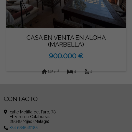
CASA EN VENTA EN ALOHA
(MARBELLA)
900.000 €
2
145 m
4
4
CONTACTO
calle Melilla del Faro, 78
El Faro de Calaburras
29649 Mijas (Málaga)
+34 634549185