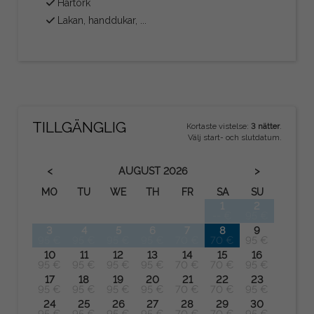
Hårtork
Lakan, handdukar, ...
TILLGÄNGLIG
Kortaste vistelse:
3 nätter
.
Välj start- och slutdatum.
<
>
AUGUST
2026
MO
TU
WE
TH
FR
SA
SU
1
2
-- €
95 €
3
4
5
6
7
8
9
95 €
95 €
95 €
95 €
70 €
70 €
95 €
10
11
12
13
14
15
16
95 €
95 €
95 €
95 €
70 €
70 €
95 €
17
18
19
20
21
22
23
95 €
95 €
95 €
95 €
70 €
70 €
95 €
24
25
26
27
28
29
30
95 €
95 €
95 €
95 €
70 €
70 €
95 €