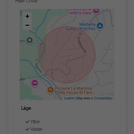
Mijas Costa
+
−
Leaflet
| Map data ©
GoogleMaps
Läge
Yttre
Väster