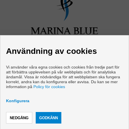
Användning av cookies
Vi använder våra egna cookies och cookies från tredje part för
att förbättra upplevelsen på vår webbplats och för analytiska
ändamål. Vissa är nödvändiga för att webbplatsen ska fungera
Våningen och hus till salu i Mijas
korrekt, andra kan du konfigurera eller avvisa. Du kan se mer
information på
Policy för cookies
Copyright © 2026 Marina Blue Properties. |
Juridisk Information
|
Personuppgiftspolicy
|
Cookies policy
Konfigurera
Utvecklad av
Inmoenter
RING
BOKA