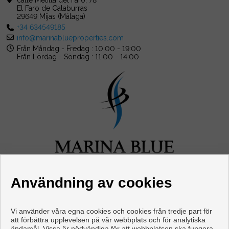
calle Melilla del Faro, 78
El Faro de Calaburras
29649 Mijas (Málaga)
+34 634549185
info@marinablueproperties.com
Från Måndag - Fredag : 10:00 - 19:00
Från Lördag - Söndag : 11:00 - 14:00
Användning av cookies
Vi använder våra egna cookies och cookies från tredje part för
att förbättra upplevelsen på vår webbplats och för analytiska
ändamål. Vissa är nödvändiga för att webbplatsen ska fungera