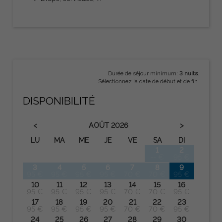
Durée de séjour minimum:
3 nuits
.
Sélectionnez la date de début et de fin.
DISPONIBILITÉ
<
>
AOÛT
2026
LU
MA
ME
JE
VE
SA
DI
1
2
-- €
95 €
3
4
5
6
7
8
9
95 €
95 €
95 €
95 €
70 €
70 €
95 €
10
11
12
13
14
15
16
95 €
95 €
95 €
95 €
70 €
70 €
95 €
17
18
19
20
21
22
23
95 €
95 €
95 €
95 €
70 €
70 €
95 €
24
25
26
27
28
29
30