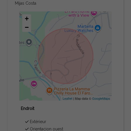
Mijas Costa
+
−
Leaflet
| Map data ©
GoogleMaps
Endroit
Extérieur
Orientacion ouest