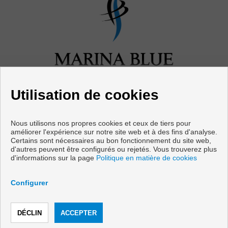
Utilisation de cookies
Nous utilisons nos propres cookies et ceux de tiers pour
améliorer l'expérience sur notre site web et à des fins d'analyse.
Certains sont nécessaires au bon fonctionnement du site web,
Appartements et maisons à vendre à Mijas
d'autres peuvent être configurés ou rejetés. Vous trouverez plus
d'informations sur la page
Politique en matière de cookies
Copyright © 2026 Marina Blue Properties. |
Avis Légal
|
politique
de protection des données
|
Cookies policy
Configurer
Développé près
Inmoenter
TÉLÉPHONER
RÉSERVE