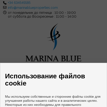
+34 634549185
info@marinablueproperties.com
от понедельник до пятница : 10:00 - 19:00
от суббота до Воскресенье : 11:00 - 14:00
Использование файлов
cookie
Мы используем собственные и сторонние файлы cookie для
улучшения работы нашего сайта и в аналитических целях.
Квартиры и дома на продажу в Mijas
Некоторые из них необходимы для правильного