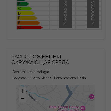
IN PROCESS
IN PROCESS
B
C
D
E
F
G
РАСПОЛОЖЕНИЕ И
ОКРУЖАЮЩАЯ СРЕДА
Benalmádena (Málaga)
Solymar - Puerto Marina | Benalmádena Costa
+
−