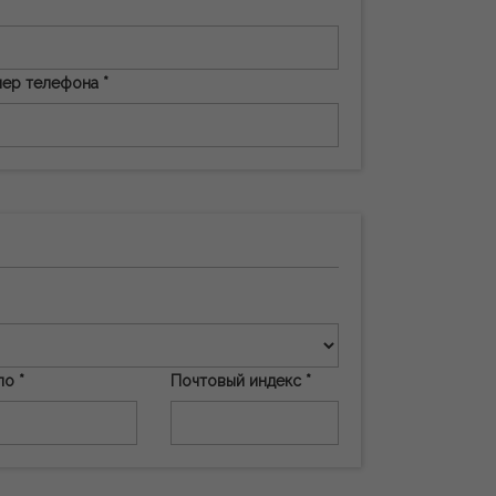
ер телефона *
ло *
Почтовый индекс *