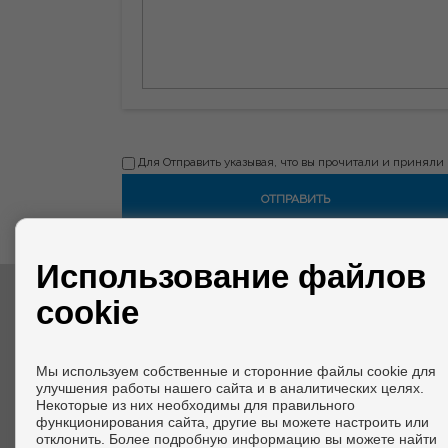
Для Отправить указывая, что вы прочитали и приняли
Использование файлов
cookie
СВЯЗАТЬСЯ
calle Melilla del Faro, 78
Мы используем собственные и сторонние файлы cookie для
El Faro de Calaburras
улучшения работы нашего сайта и в аналитических целях.
29649 Mijas (Málaga)
Некоторые из них необходимы для правильного
+34 634549185
функционирования сайта, другие вы можете настроить или
info@marinablueproperties.com
отклонить. Более подробную информацию вы можете найти