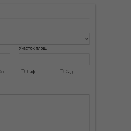
Участок площ.
йн
Лифт
Сад