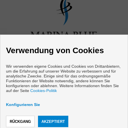
Verwendung von Cookies
Wir verwenden eigene Cookies und Cookies von Drittanbietern,
um die Erfahrung auf unserer Website zu verbessern und für
analytische Zwecke. Einige sind für das ordnungsgemäße
Funktionieren der Website notwendig, andere können Sie
Wohnungen und häuser zum verkauf in Mijas
konfigurieren oder ablehnen. Weitere Informationen finden Sie
auf der Seite
Cookies-Politik
Copyright © 2026 Marina Blue Properties. |
Aviso Legal
|
datenschutzgesetz
|
Cookies policy
Konfigurieren Sie
Vorbei sich entwickelt
Inmoenter