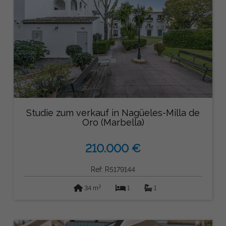
Studie zum verkauf in Nagüeles-Milla de
Oro (Marbella)
210.000 €
Ref: R5179144
2
34 m
1
1