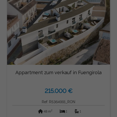
Appartment zum verkauf in Fuengirola
215.000 €
Ref: R5364991_RON
2
48 m
1
1