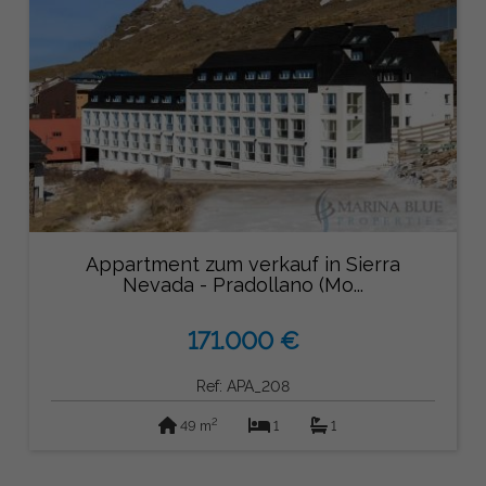
Appartment zum verkauf in Sierra
Nevada - Pradollano (Mo...
171.000 €
Ref: APA_208
2
49 m
1
1