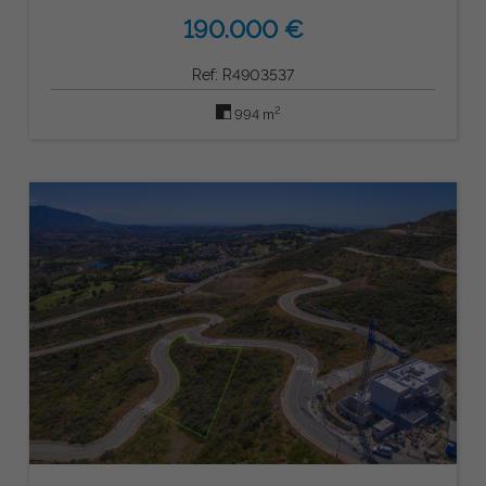
190.000 €
Ref: R4903537
2
994 m