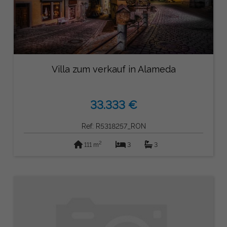
Villa zum verkauf in Alameda
33.333 €
Ref: R5318257_RON
2
111 m
3
3