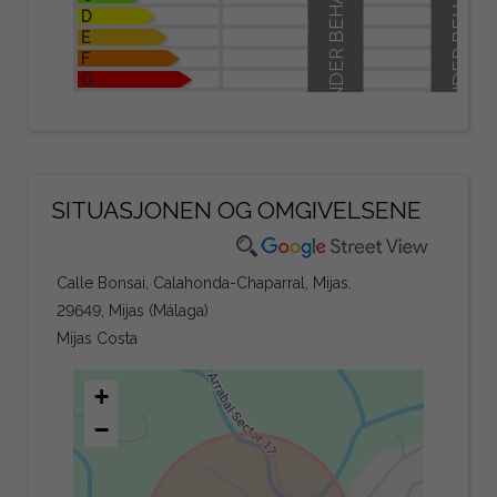
UNDER BEHANDLING
UNDER BEHANDLING
D
E
F
G
SITUASJONEN OG OMGIVELSENE
Calle Bonsai, Calahonda-Chaparral, Mijas.
29649, Mijas (Málaga)
Mijas Costa
+
−