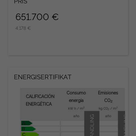
PRIS
651.700 €
4.178 €
ENERGISERTIFIKAT
Consumo
Emisiones
CALIFICACIÓN
energía
CO
2
ENERGÉTICA
2
2
kW h / m
kg CO
/ m
2
año
año
A
B
C