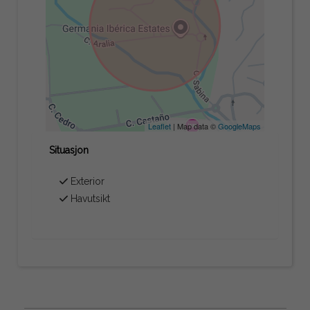
Leaflet
| Map data ©
GoogleMaps
Situasjon
Exterior
Havutsikt