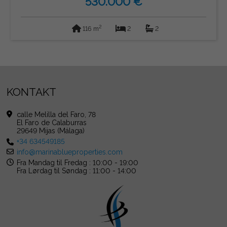
530.000 €
2
116 m
2
2
KONTAKT
calle Melilla del Faro, 78
El Faro de Calaburras
29649 Mijas (Málaga)
+34 634549185
info@marinablueproperties.com
Fra Mandag til Fredag : 10:00 - 19:00
Fra Lørdag til Søndag : 11:00 - 14:00