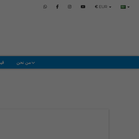
€
EUR
من نحن
قي