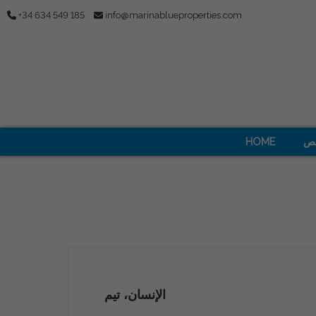
+34 634 549 185
info@marinablueproperties.com
ص
HOME
الإنسان، تيم